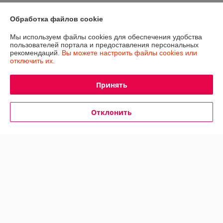
О нас
Обработка файлов cookie
Контакты
Мы используем файлы cookies для обеспечения удобства
пользователей портала и предоставления персональных
Доставка и оплата
рекомендаций.
Вы можете настроить файлы cookies или
отключить их.
График работы
Принять
Полная версия сайта
Отклонить
Политика обработки cookies
Сайт создан на платформе Deal.by
Информация для покупателя
Юридическое лицо:
ООО ''ПилСнаб''
2200004, г.Минск, ул. Амураторская, 4 оф. 319
Регистрационный номер ЕГР: 191755836