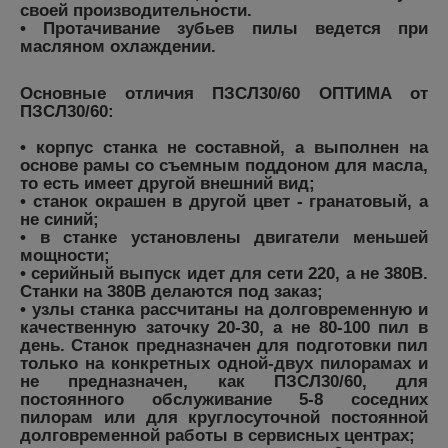
своей производительности.
•
Протачивание зубьев пилы
ведется при
масляном охлаждении.
Основные отличия ПЗСЛ30/60 ОПТИМА от
ПЗСЛ30/60:
• корпус станка не составной, а выполнен на
основе рамы со съемным поддоном для масла,
то есть имеет другой внешний вид;
• станок окрашен в другой цвет - гранатовый, а
не синий;
• в станке установлены двигатели меньшей
мощности;
• серийный выпуск идет для сети 220, а не 380В.
Станки на 380В делаются под заказ;
•
узлы станка
рассчитаны на долговременную и
качественную заточку 20-30, а не 80-100 пил в
день.
Станок
предназначен для подготовки пил
только на конкретных одной-двух пилорамах и
не предназначен, как ПЗСЛ30/60, для
постоянного обслуживание 5-8 соседних
пилорам или для круглосуточной постоянной
долговременной работы в сервисных центрах;