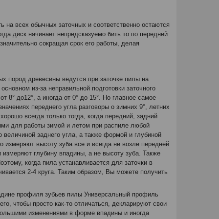
ть на всех обычных заточных и соответственно остаются
Тогда диск начинает непредсказуемо бить то по передней
 значительно сокращая срок его работы, делая
ных пород древесины ведутся при заточке пилы на
 основном из-за неправильной подготовки заточного
8° до12°, а иногда от 0° до 15°. Но главное самое -
значениях переднего угла разговоры о зимних 9°, летних
орошо всегда только тогда, когда передний, задний
ыми для работы зимой и летом при распиле любой
 величиной заднего угла, а также формой и глубиной
о измеряют высоту зуба все и всегда не возле передней
и измеряют глубину впадины, а не высоту зуба. Также
Поэтому, когда пила устанавливается для заточки в
ивается 2-4 круга. Таким образом, Вы можете получить
адине профиля зубьев пилы Универсальный профиль
го, чтобы просто как-то отличаться, декларируют свои
ебольшими изменениями в форме впадины и иногда