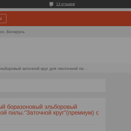
13 отзывов
и
ск, Беларусь
127х12,7 полнопрофильный боразоновый эльборовый заточной круг для ленточной пилы."заточной круг"(премиум) с нд
ый боразоновый эльборовый
ной пилы."Заточной круг"(премиум) с