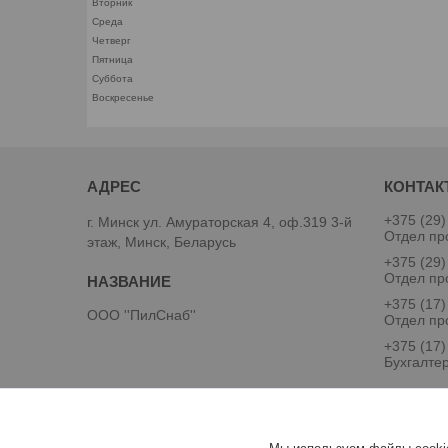
Вторник
Среда
Четверг
Пятница
Суббота
Воскресенье
+375 (29)
г. Минск ул. Амураторская 4, оф.319 3-й
Отдел пр
этаж, Минск, Беларусь
+375 (29)
Отдел пр
+375 (17)
ООО ''ПилСнаб''
Отдел пр
+375 (17)
Бухгалте
Евгений