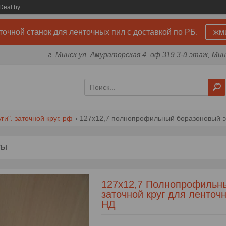
Deal.by
точной станок для ленточных пил с доставкой по РБ.
жм
г. Минск ул. Амураторская 4, оф.319 3-й этаж, Мин
и". заточной круг. рф
ТЫ
127х12,7 Полнопрофильн
заточной круг для ленточ
НД