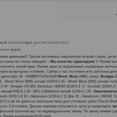
вый
заточной
круг
для ленточной пилы
очные
круги
временем!!! Тысячи постоянных покупателей по всей стране, десятк
 Все качество только обещают –
Мы качество гарантируем
!!! Любой про
полнить любой заказ. Низкие цены на боразоновые эльборовые заточные
еров на выгодных условиях. Сейчас у нас постоянно есть заточные д
ы N диска Шаг 22 - УНИВЕРСАЛЬНЫЙ
Wood- Mizer
(WM), Lenox,
Rontgen 
 - Wood- Mizer (WM) летний 13/29-6.5 16 - Wood- Mizer (WM) летний глубо
39 - Rontgen CR-300, Banholzer, HWSM 10/28-5.8 3 - Simonds 10/29-5.3 8
зимний 8/30-6.1 28 - MFS (Uddeholm) летний 12/30-6.1 29 -
биметалличе
onds 10/30 5.8 10 - Hakansson 10/30-6.2 11 Шаг 25 - Hakansson, HWSM, Si
2 5 а так же диски на ленточные пилы для столярных работ Electra Beckum,
й угол, 6.5-глубина. Данные значения получаются, если устанавливать
за
ильный заточной круг по индивидуальному заказу. По заказу можем сд
и. Время выполнения10-20 дней.