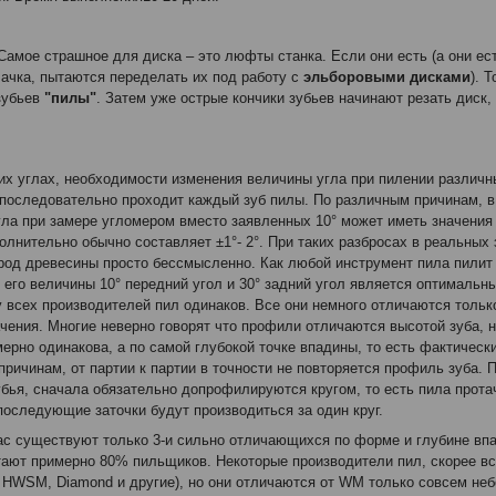
амое страшное для диска – это люфты станка. Если они есть (а они ес
лачка, пытаются переделать их под работу с
эльборовыми дисками
). 
 зубьев
"пилы"
. Затем уже острые кончики зубьев начинают резать диск,
них углах, необходимости изменения величины угла при пилении различ
 последовательно проходит каждый зуб пилы. По различным причинам, в
а при замере угломером вместо заявленных 10° может иметь значения от 
олнительно обычно составляет ±1°- 2°. При таких разбросах в реальных 
род древесины просто бессмысленно. Как любой инструмент пила пилит х
 его величины 10° передний угол и 30° задний угол является оптимальн
всех производителей пил одинаков. Все они немного отличаются только
чения. Многие неверно говорят что профили отличаются высотой зуба, н
мерно одинакова, а по самой глубокой точке впадины, то есть фактическ
причинам, от партии к партии в точности не повторяется профиль зуба. 
бья, сначала обязательно допрофилируются кругом, то есть пила протач
оследующие заточки будут производиться за один круг.
с существуют только 3-и сильно отличающихся по форме и глубине вп
тают примерно 80% пильщиков. Некоторые производители пил, скорее все
, HWSM, Diamond и другие), но они отличаются от WM только совсем н