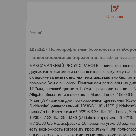
Описание
[count]
127х12,7
Полнопрофильный боразоновый
эльборо
Полнопрофильные боразоновые
эльборовые зат
МАКСИМАЛЬНЫЙ РЕСУРС РАБОТЫ – качество проверенное 
других изготовителей и снова повторные закупки у нас.
складские запасы позволяют нам максимально быстро вы
поможем Вам с выбором! Приглашаем региональных дил
12.7мм
, внешний диаметр 127мм. Производитель пил
Alligator, биметалличесвие пилы Morse, Lenox 10/30-6.5 1
Mizer (WM) зимний для промороженной древесины 4/32-5.5 
(Uddeholm) универсальный 10/30-6.1 18 - MFS (Uddeholm) 
пилы Arntz, Bahco зимний 9/29-6.3 35 Шаг 19 - Lenox, Sim
10/30-6.7 32 Шаг 35 - MFS (Uddeholm) профиль LS 22/15–1
и 7 10/30-6.5 Расшифровка: 10-передний угол, 30-задни
есть возможность изготовить профильный или полнопроф
эльборового круга с другими геометрическими размерам