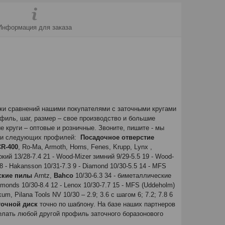
Информация для заказа
и сравнений нашими покупателями с заточными кругами
филь, шаг, размер – свое производство и большие
 круги – оптовые и розничные. Звоните, пишите - мы
иски следующих профилей:
Посадочное отверстие
CR-400
, Ro-Ma, Armoth, Horns, Fenes, Krupp, Lynx ,
кий 13/28-7.4 21 - Wood-Mizer зимний 9/29-5.5 19 - Wood-
 - Hakansson 10/31-7.3 9 - Diamond 10/30-5.5 14 - MFS
ские пилы
Arntz,
Bahco
10/30-6.3 34 - биметаллические
monds 10/30-8.4 12 - Lenox 10/30-7.7 15 - MFS (Uddeholm)
 Pilana Tools NV 10/30 – 2.9; 3.6 с шагом 6; 7.2; 7.8 6
точной диск
точно по шаблону. На базе наших партнеров
елать любой другой профиль заточного боразонового