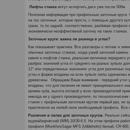
Люфты станка
могут испортить диск уже после 500м.
Полезная информация про профильные заточные круги. С
на тех заточных, которые просто, с помощью другого ку
грани, то по задней, соответственно, разбивая профили
экономически неэффективной заточку на таких станках.
Заточные круги: важна ли разница в углах?
Как показывает практика: Все разговоры о летних и зим
обычных заточных станках, когда узкий заточной камень
камня и люфтов станка, реальная величина переднего угл
разброс значений угла от среднего на разных зубьях доп
12° или определенных значениях угла для различных по
углы и форма впадины на всех зубьях пилы одинаковы и
древесины. Обращаем Ваше внимание - передний угол у 
впадины, что для пиления не имеет принципиального зна
кромки зуба, высота которой у всех производителей при
никогда ни у одного производителя, по технологическим 
станок с профильным заточным кругом первый раз, ее зу
практически на любой пиле необходимый профиль. Все п
Различия в пилах для заточных кругов.
Реально сейча
вудмайзеровский (WM) 10/30-6.5. На этом профиле рабо
профиля (MunkforsSagar MFS (Uddeholm) белый, CR-400