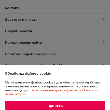
Контакты
Доставка и оплата
График работы
Полная версия сайта
Политика обработки cookies
Сайт создан на платформе Deal.by
Обработка файлов cookie
Информация для покупателя
Мы используем файлы cookies для обеспечения удобства
пользователей портала и предоставления персональных
Юридическое лицо:
ООО ''ПилСнаб''
рекомендаций.
Вы можете настроить файлы cookies или
2200004, г.Минск, ул. Амураторская, 4 оф. 319
отключить их.
Регистрационный номер ЕГР: 191755836
Принять
УНП: 191755836